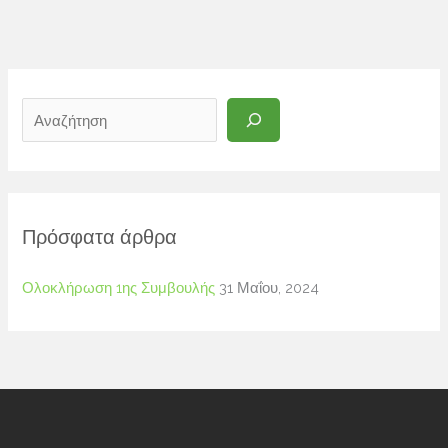
Α
ν
α
ζ
ή
τ
Πρόσφατα άρθρα
η
σ
Ολοκλήρωση 1ης Συμβουλής
31 Μαΐου, 2024
η