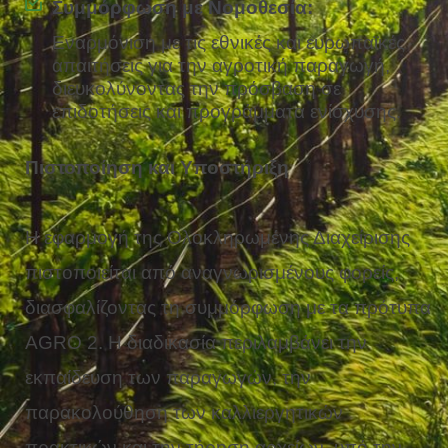
Συμμόρφωση με Νομοθεσία:
Εναρμόνιση με τις εθνικές και ευρωπαϊκές
απαιτήσεις για την αγροτική παραγωγή,
διευκολύνοντας την πρόσβαση σε
επιδοτήσεις και προγράμματα ενίσχυσης.
Πιστοποίηση και Υποστήριξη
Η εφαρμογή της Ολοκληρωμένης Διαχείρισης
πιστοποιείται από αναγνωρισμένους φορείς,
διασφαλίζοντας τη συμμόρφωση με τα πρότυπα
AGRO 2. Η διαδικασία περιλαμβάνει την
εκπαίδευση των παραγωγών, την
παρακολούθηση των καλλιεργητικών
πρακτικών και την τήρηση αρχείων, υπό την