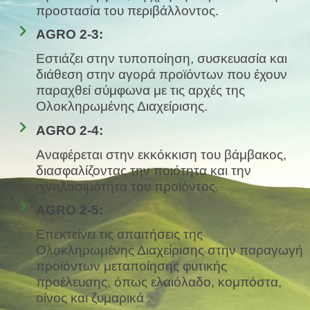
προστασία του περιβάλλοντος.
AGRO 2-3:
Εστιάζει στην τυποποίηση, συσκευασία και
διάθεση στην αγορά προϊόντων που έχουν
παραχθεί σύμφωνα με τις αρχές της
Ολοκληρωμένης Διαχείρισης.
AGRO 2-4:
Αναφέρεται στην εκκόκκιση του βάμβακος,
διασφαλίζοντας την ποιότητα και την
ιχνηλασιμότητα του προϊόντος.
AGRO 2-5:
Επεκτείνει τις απαιτήσεις της
Ολοκληρωμένης Διαχείρισης στην παραγωγή
προϊόντων μεταποίησης φυτικής
προέλευσης, όπως ελαιόλαδο, κομπόστα,
οίνος και ζυμαρικά .