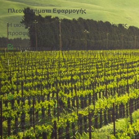
Πλεονεκτήματα Εφαρμογής
Η υιοθέτηση της Ολοκληρωμένης Διαχείρισης
προσφέρει πολλαπλά οφέλη:
Ποιότητα και Ασφάλεια Προϊόντων:
Παραγωγή αγροτικών προϊόντων υψηλής
ποιότητας, απαλλαγμένων από υπολείμματα
φυτοπροστατευτικών ουσιών, που
ανταποκρίνονται στις απαιτήσεις των
καταναλωτών και των αγορών.
Περιβαλλοντική Προστασία:
Μείωση της χρήσης χημικών εισροών και
ορθολογική διαχείριση των φυσικών πόρων,
συμβάλλοντας στην προστασία της
βιοποικιλότητας και των υδάτινων πόρων