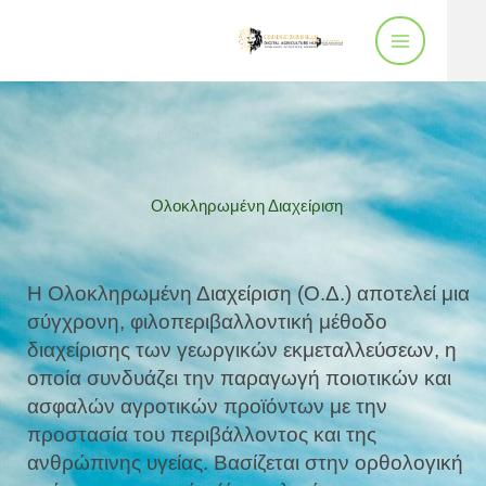
Μετάβαση
στο
περιεχόμενο
Ολοκληρωμένη Διαχείριση
Η Ολοκληρωμένη Διαχείριση (Ο.Δ.) αποτελεί μια
σύγχρονη, φιλοπεριβαλλοντική μέθοδο
διαχείρισης των γεωργικών εκμεταλλεύσεων, η
οποία συνδυάζει την παραγωγή ποιοτικών και
ασφαλών αγροτικών προϊόντων με την
προστασία του περιβάλλοντος και της
ανθρώπινης υγείας. Βασίζεται στην ορθολογική